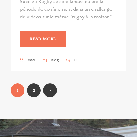
Succieu Rugby se sont lancés durant la
période de confinement dans un challenge
de vidéos sur le thème “rugby à la maison”.
READ MORE
Max
Blog
0
1
2