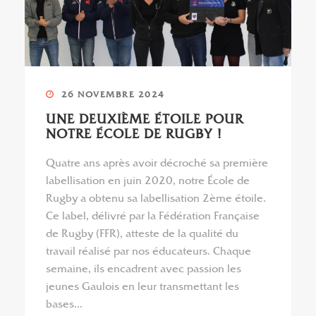
26 NOVEMBRE 2024
UNE DEUXIÈME ÉTOILE POUR
NOTRE ÉCOLE DE RUGBY !
Quatre ans après avoir décroché sa première
labellisation en juin 2020, notre École de
Rugby a obtenu sa labellisation 2ème étoile.
Ce label, délivré par la Fédération Française
de Rugby (FFR), atteste de la qualité du
travail réalisé par nos éducateurs. Chaque
semaine, ils encadrent avec passion les
jeunes Gaulois en leur transmettant les
bases...