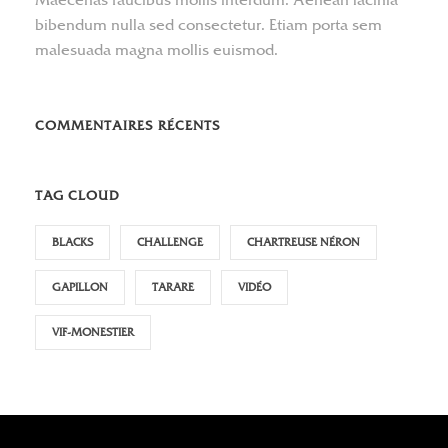
Maecenas faucibus mollis interdum. Aenean lacinia
bibendum nulla sed consectetur. Etiam porta sem
malesuada magna mollis euismod.
COMMENTAIRES RÉCENTS
TAG CLOUD
BLACKS
CHALLENGE
CHARTREUSE NÉRON
GAPILLON
TARARE
VIDÉO
VIF-MONESTIER