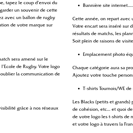
pe, tapez le coup d’envoi du
Bannière site internet
 garder un souvenir de cette
tez avec un ballon de rugby
Cette année, on repart avec un
ation de votre marque sur
Votre encart sera inséré sur 
résultats de matchs, les pla
Soit plein de raisons de visit
Emplacement photo éq
match sera amené sur le
 l’Ecole de Rugby. Votre logo
Chaque catégorie aura sa pro
ns oublier la communication de
Ajoutez votre touche personne
T-shirts Tournois/WE d
Les Blacks (petits et grands
sibilité grâce à nos réseaux
de cohésion, etc… et quoi d
de votre logo les t-shirts de
et votre logo à travers la Fra