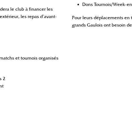
Dons Tournois/Week-en
dera le club à financer les
xtérieur, les repas d’avant-
Pour leurs déplacements en t
grands Gaulois ont besoin de
atchs et tournois organisés
s 2
nt