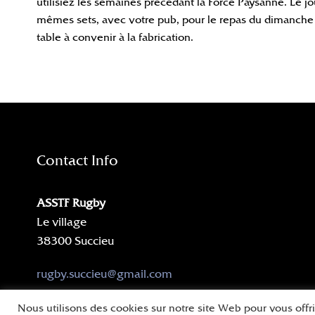
utilisiez les semaines précédant la Force Paysanne. Le j
mêmes sets, avec votre pub, pour le repas du dimanche
table à convenir à la fabrication.
Contact Info
ASSTF Rugby
Le village
38300 Succieu
rugby.succieu@gmail.com
Nous utilisons des cookies sur notre site Web pour vous offr