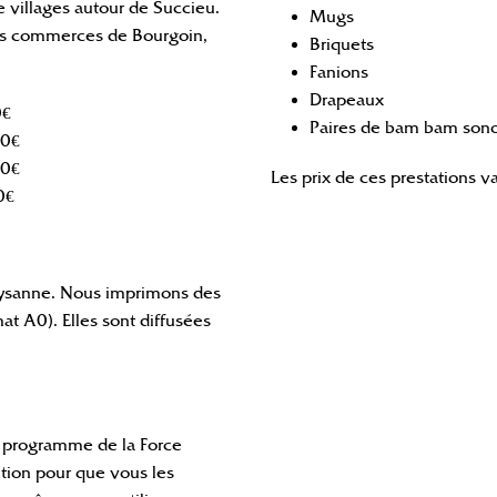
e villages autour de Succieu.
Mugs
les commerces de Bourgoin,
Briquets
Fanions
Drapeaux
0€
Paires de bam bam son
0€
0€
Les prix de ces prestations v
0€
Paysanne. Nous imprimons des
at A0). Elles sont diffusées
le programme de la Force
tion pour que vous les