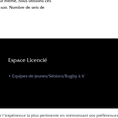
our même, nous utilisons ces
 soir. Nombre de sets de
Espace Licencié
• Equipes de jeunes/Séniors/Rugby à V
ir l'expérience la plus pertinente en mémorisant vos préférences