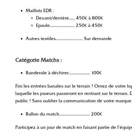
Maillots EDR :
Devant/derrière….. 450€ à 800€
Epaule…………….….. 250€ à 450€
Autres textiles……………..…… Sur demande
Catégorie Matchs :
Banderole à déchirer……….…..… 100€
Fini les entrées banales sur le terrain ! Ornez de votre l
laquelle les joueurs passeront en rentrant sur le terrain. D
public ! Sans oublier la communication de votre marque 
Ballon du match…………………….. 200€
Participez à un jour de match en faisant partie de l’équ